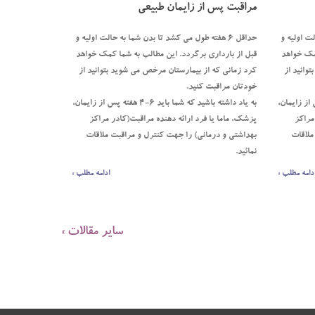
مراقبت پس از زایمان طبیعی
الت اوليه و
حداقل 6 هفته طول مي کشد تا بدن شما به حالت اوليه و
کمک خواهد
قبل از بارداري برگردد. اين مطالب به شما کمک خواهد
وانيد از
کرد زماني که از بيمارستان مرخص مي شويد بتوانيد از
خودتان مراقبت کنيد.
ا بايد 6-4 هفته پس از زايمان،
به ياد داشته باشيد که شما بايد 6-4 هفته پس از زايمان،
مراکز
پزشک، ماما يا فرد ارائه دهنده مراقبت(کادر مراکز
ملاقات
بهداشتي و درماني) را جهت کنترل و مراقبت ملاقات
نمائيد.
دامه مطلب »
ادامه مطلب »
سایر مقالات »