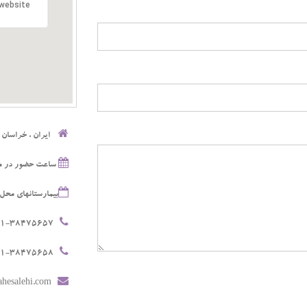
website?
ایران ، خراسان رضوی ، مشه
ساعت حضور در مطب 
بیمارستانهای محل 
051-38475657
051-38475658
info@elahesalehi.com