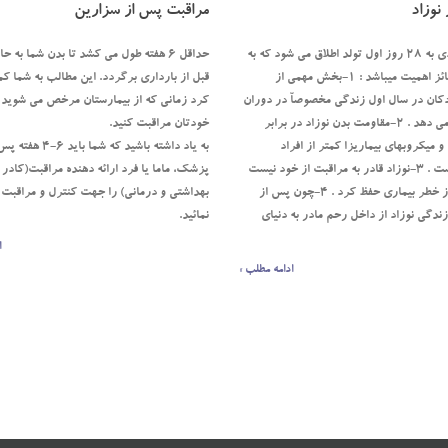
 نوزاد
مراقبت پس از سزارین
دوران نوزادي به 28 روز اول تولد اطلاق مي شود كه به
حداقل 6 هفته طول مي کشد تا بدن شما به ح
دلائل زير حائز اهميت ميباشد : 1-بخش مهمي از
قبل از بارداري برگردد. اين مطالب به شما 
كان در سال اول زندگي مخصوصاّ در دوران
کرد زماني که از بيمارستان مرخص مي شويد بت
نوزادي رخ مي دهد . 2-مقاومت بدن نوزاد در برابر
خودتان مراقبت کنيد.
و ميكروبهاي بيماريزا كمتر از افراد
به ياد داشته باشيد که شم
بزرگسال است . 3-نوزاد قادر به مراقبت از خود نيست
پزشک، ماما يا فرد ارائه دهنده مراقبت(کادر 
و بايد اورا از خطر بيماري حفظ كرد . 4-چون پس از
بهداشتي و درماني) را جهت کنترل و مراقبت 
زندگي نوزاد از داخل رحم مادر به دنياي
نمائيد.
ا
ادامه مطلب »