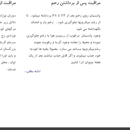
مراقبت پس از برداشتن رحم
مراقبت از
پانسمان روی زخم بعد از ۲۴ تا 48 برداشته میشود ، تا
از رشد میکروبها جلوگیری شود . زخم باز و خشک
نگهداشته می شود
مرگهاي كود
وجود پانسمان مرطوب از رسیدن هوا به زخم جلوگیری
نموده و محیط را بعلت وجود گرما و رطوبت جهت
سرماو گرما 
رشدمیکروبها مساعد می سازد معمولا بخیه ها خودبه
خود جذب میشوند و اگر قابل جذب نباشند بعد از یک
هفته میتوان انرا کشید
تولد ، محل 
بيرون .
ادامه مطلب »