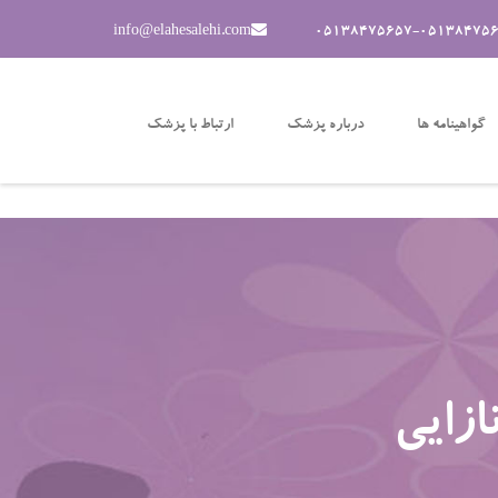
info@elahesalehi.com
05138475657-05138475
گواهینامه ها
درباره پزشک
ارتباط با پزشک
ازایی